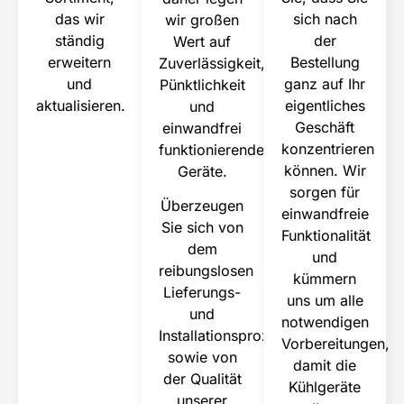
das wir
sich nach
wir großen
ständig
der
Wert auf
erweitern
Bestellung
Zuverlässigkeit,
und
ganz auf Ihr
Pünktlichkeit
aktualisieren.
eigentliches
und
Geschäft
einwandfrei
konzentrieren
funktionierende
können. Wir
Geräte.
sorgen für
Überzeugen
einwandfreie
Sie sich von
Funktionalität
dem
und
Kühlsysteme einfach
reibungslosen
kümmern
Lieferungs-
mieten
uns um alle
und
notwendigen
Ihr kompetenter Partner für Vermietung von
Installationsprozess
Kühlsystemen
Vorbereitungen,
sowie von
damit die
JETZT EINTAUCHEN
der Qualität
Kühlgeräte
unserer