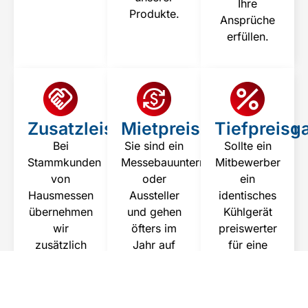
Ihre
Produkte.
Ansprüche
erfüllen.
Zusatzleistungen
Mietpreiskonditionen
Tiefpreisga
Bei
Sie sind ein
Sollte ein
Stammkunden
Messebauunternehmen
Mitbewerber
von
oder
ein
Hausmessen
Aussteller
identisches
übernehmen
und gehen
Kühlgerät
wir
öfters im
preiswerter
zusätzlich
Jahr auf
für eine
den
Messen
Messe
Transport
dann
anbieten
von Ihrem
erfragen Sie
dann wird