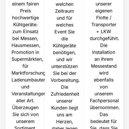
einem fairen
unserer
welchen
Preis
eigenen
Zeitraum
hochwertige
Flotte /
und für
Kühlgeräte:
Transporter
welches
zum Einsatz
+ LKW
Event Sie
bei Messen,
durchgeführt.
die
Hausmessen,
Die
Kühlgeräte
Promotion in
Installation
benötigen,
Supermärkten,
an Ihrem
und wir
für
Messestand
unterstützen
Marktforschung,
wird
Sie bei der
Ladenumbauten
ebenfalls
Vorbereitung.
und
von
Die
Veranstaltungen
unserem
Zufriedenheit
aller Art.
Fachpersonal
unserer
Überzeugen
übernommen.
Kunden liegt
Sie sich von
Das
uns am
unserem
bedeutet für
Herzen,
Sortiment,
Sie, dass Sie
daher legen